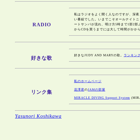
私はラジオをよく聞く人なのですが、深夜
い番組でした。いまでこそオールナイトニ
RADIO
ートサンバが流れ、明け方5時まで1部2部
からCDを買うまでには大して時間がかか
好きなJUDY AND MARYの歌。
ランキン
好きな歌
私のホームページ
花澤君
の
JAMの部屋
リンク集
MIRACLE DIVING Support System
(MI
Yasunori Koshikawa